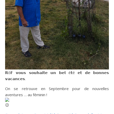
𝗥ô𝗙 𝘃𝗼𝘂𝘀 𝘀𝗼𝘂𝗵𝗮𝗶𝘁𝗲 𝘂𝗻 𝗯𝗲𝗹 é𝘁é 𝗲𝘁 𝗱𝗲 𝗯𝗼𝗻𝗻𝗲𝘀
𝘃𝗮𝗰𝗮𝗻𝗰𝗲𝘀.
On se retrouve en Septembre pour de nouvelles
aventures … au féminin !