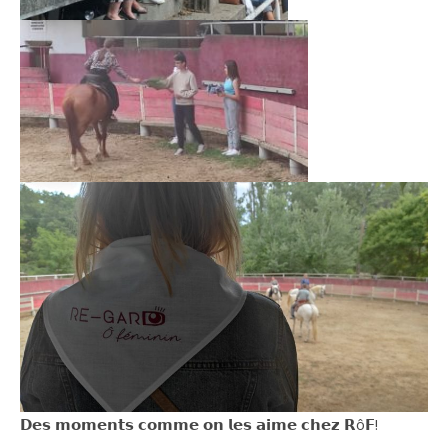
𝗗𝗲𝘀 𝗺𝗼𝗺𝗲𝗻𝘁𝘀 𝗰𝗼𝗺𝗺𝗲 𝗼𝗻 𝗹𝗲𝘀 𝗮𝗶𝗺𝗲 𝗰𝗵𝗲𝘇 𝗥ô𝗙!